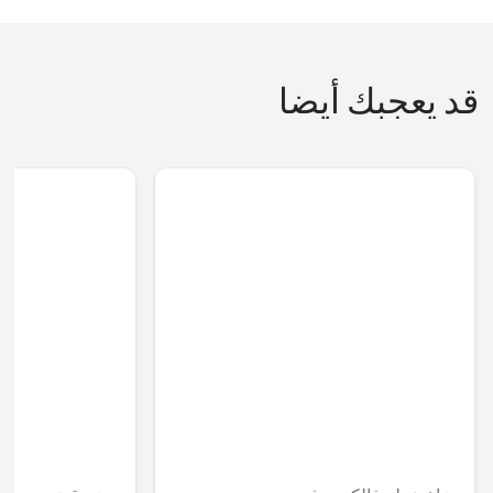
قد يعجبك أيضا