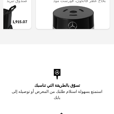
بخاخ عطر فالكون، فورست مود
صندوق تبريد
غير متوفر حاليا
QAR 1,915.07
QAR 566.88
تسوّق بالطريقة التي تناسبك
استمتع بسهولة استلام طلبك من المعرض أو توصيله إلى
بابك