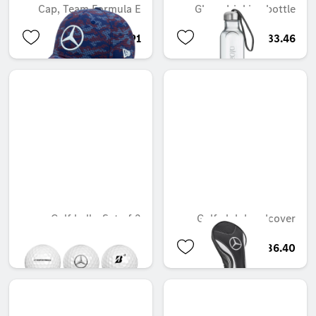
Cap, Team Formula E
Glass drinking bottle
QAR 400.91
QAR 233.46
Golf balls, Set of 3
Golf club headcover
QAR 150.55
QAR 186.40