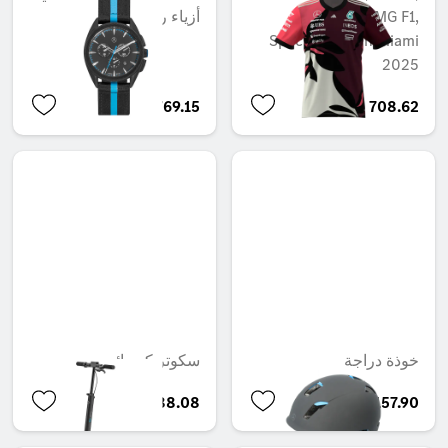
Mercedes-AMG F1,
أزياء رياضية
Special Edition Miami
2025
QAR 1,769.15
QAR 708.62
خوذة دراجة
سكوتر كهربائي
QAR 10,688.08
QAR 1,157.90