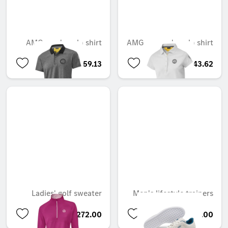
AMG men's polo shirt
AMG women's polo shirt
QAR 559.13
QAR 543.62
Ladies' golf sweater
Men's lifestyle trainers
QAR 272.00
QAR 834.00