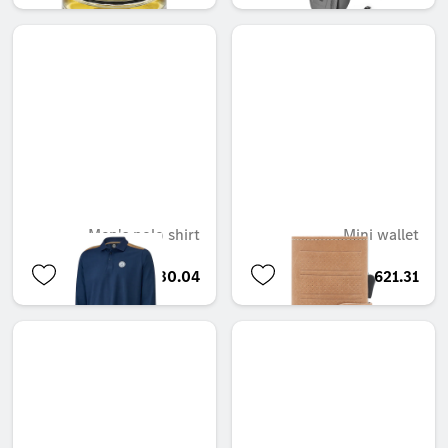
Men's polo shirt
Mini wallet
QAR 330.04
QAR 621.31