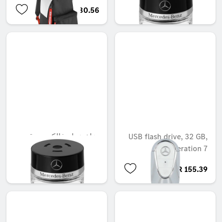
QAR 380.56
QAR 566.88
USB flash drive, 32 GB,
بخاخ عطر فالكون، رقم
Generation 7
86 من موود كوتون
QAR 566.88
QAR 155.39