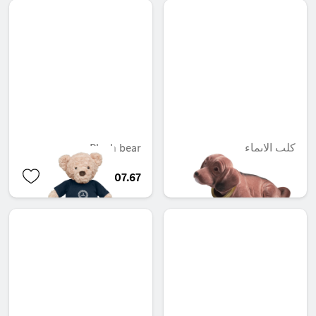
كلب الإيماء
Plush bear
QAR 407.67
QAR 308.45