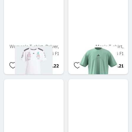
Women's T-shirt, Driver,
Men's T-shirt,
Mercedes-AMG F1
Mercedes-AMG F1
QAR 510.22
QAR 500.21