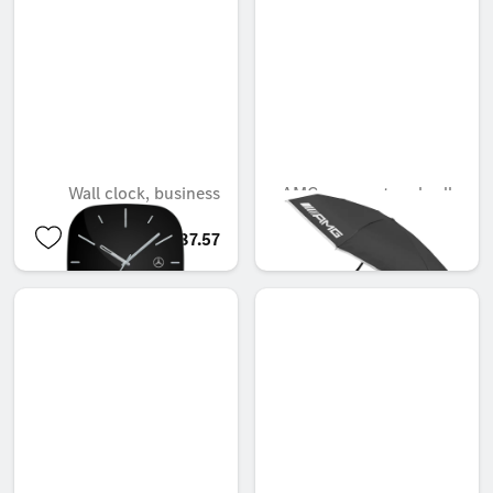
Wall clock, business
AMG compact umbrella
QAR 587.57
QAR 371.24