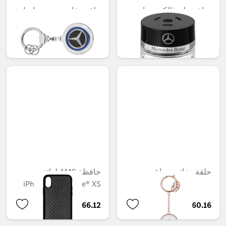
بخاخ عطر فالكون، داون
حلقة مفاتيح مزودة بإضاءة
تاون مود
QAR 660.16
QAR 566.88
حلقة مفاتيح، براغ
حافظة AMG لهاتف
iPhone® X/iPhone® XS
QAR 66.12
QAR 660.16