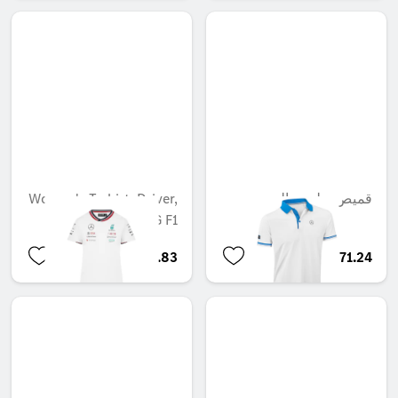
قميص بولو رجالي
Women's T-shirt, Driver,
Mercedes-AMG F1
QAR 541.83
QAR 371.24