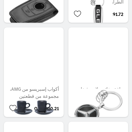
الطراز GLE
QAR 363.83
QAR 291.72
حلقة مفاتيح، لاس فيغاس
أكواب إسبريسو من AMG،
مجموعة من قطعتين
QAR 500.21
QAR 427.16