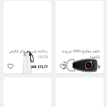
حلقة مفاتيح AMG مزودة
زجاجة شرب، ماي فلايفر
بالضوء
0،75 l
QAR 271.77
QAR 666.92