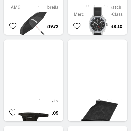
AMG compact umbrella
Men's wristwatch,
Mercedes-Benz, G-Class
QAR 519.72
QAR 2,148.10
Beach towel
حقيبة بحزام
QAR 225.05
QAR 372.80