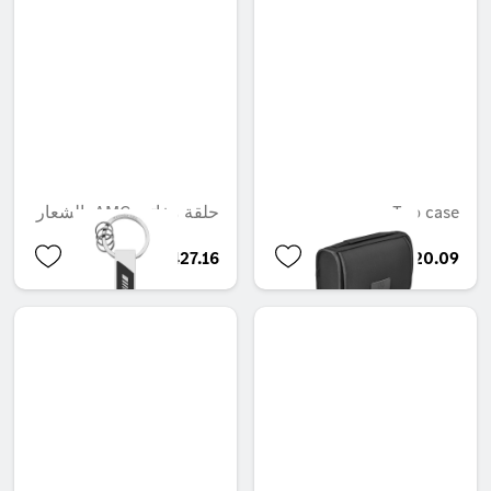
Top case
حلقة مفاتيح AMG، الشعار
QAR 427.16
QAR 420.09