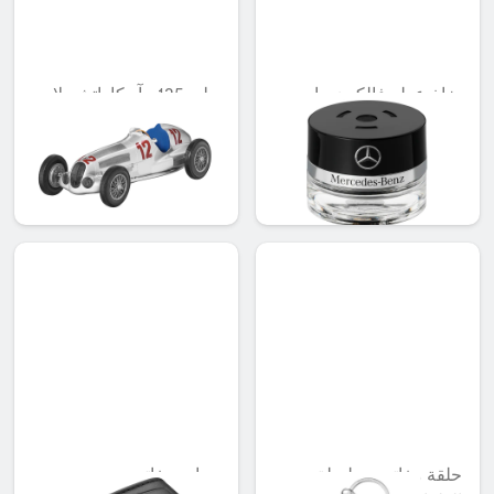
بخاخ عطر فالكون، بامبو
دبليو 125 - آر كاراتشيولا
مود
يفوز بسباق الجائزة الكبرى
الألمانية (1937)
QAR 958.73
QAR 566.88
حلقة مفاتيح، سلسلة
جراب مفاتيح