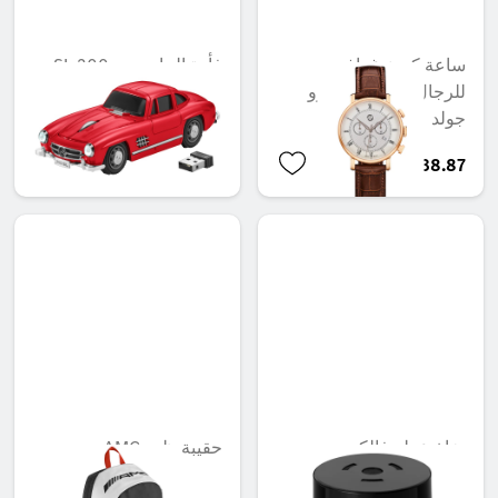
ساعة كرونوغراف
فأرة الحاسوب، SL 300،
للرجال، كلاسيك ريترو
جولد
QAR 194.16
QAR 2,338.87
بخاخ عطر فالكون،
حقيبة ظهر AMG
GINGERY MOOD