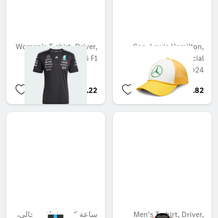
Women's T-shirt, Driver,
Cap, Lewis Hamilton,
Mercedes-AMG F1
Silverstone special
edition, 2024
QAR 510.22
QAR 416.82
Men's T-shirt, Driver,
ساعة كرونوغراف رجالي،