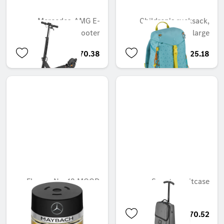
Mercedes-AMG E-
Children's rucksack,
Scooter
large
QAR 12,470.38
QAR 525.18
Flacon, No. 12 MOOD
Scooter suitcase
ebony
QAR 745.53
QAR 1,870.52