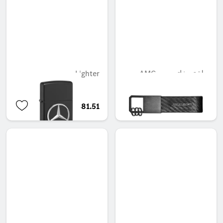
حلقة مفاتيح من AMG، من
Lighter
ألياف الكربون
QAR 481.51
QAR 411.65