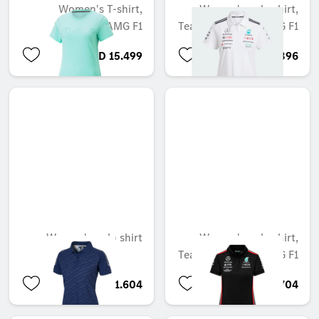
Women's T-shirt,
Women's polo shirt,
Mercedes-AMG F1
Team, Mercedes-AMG F1
BHD 15.499
BHD 60.896
Women's polo shirt
Women's polo shirt,
Team, Mercedes-AMG F1
BHD 21.604
BHD 33.704