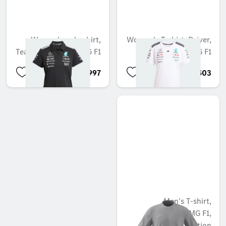
Women's polo shirt,
Women's T-shirt, Driver,
Team, Mercedes-AMG F1
Mercedes-AMG F1
BHD 62.997
BHD 53.603
Men's T-shirt,
Mercedes-AMG F1,
Special Edition