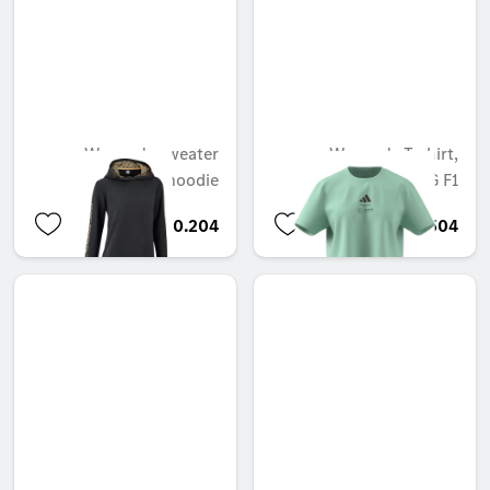
Women's sweater
Women's T-shirt,
hoodie
Mercedes-AMG F1
BHD 50.204
BHD 31.504