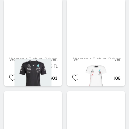
Women's T-shirt, Driver,
Women's T-shirt, Driver
Mercedes-AMG F1
BHD 53.603
BHD 28.105