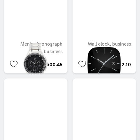
Men's chronograph
Wall clock, business
watch, business
AED 1,500.45
AED 422.10