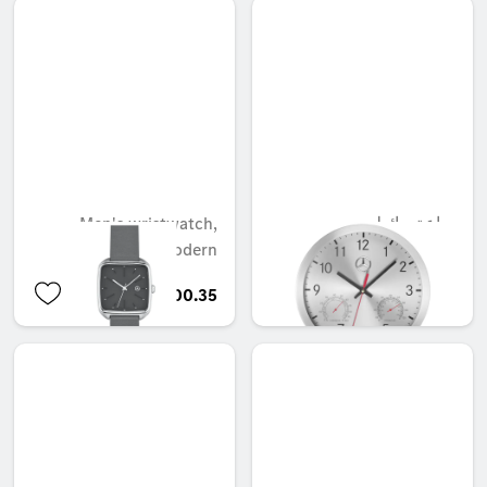
ساعة حائط
Men's wristwatch,
Modern
AED 700.35
AED 220.50