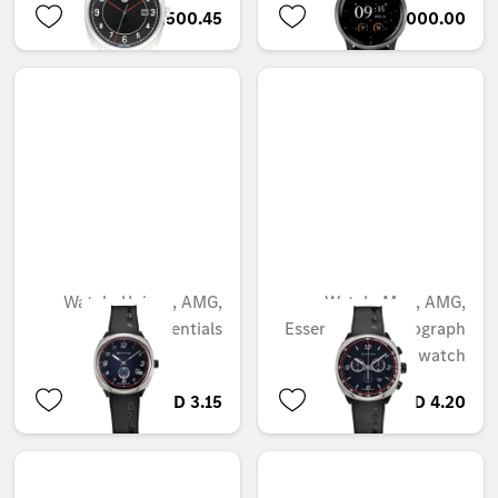
AED 1,500.45
AED 2,000.00
Watch, Unisex, AMG,
Watch, Men, AMG,
Essentials
Essentials chronograph
watch
AED 3.15
AED 4.20