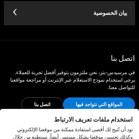
بيان الخصوصية
اتصل بنا
في مرسيدس-بنز، نحن ملتزمون بتوفير أفضل تجربة للعملاء.
يرجى استخدام نموذج الاستعلام عبر الإنترنت أو مراجعة مواقعنا
للتواصل معنا.
المواقع التي نتواجد فيها
اتصل بنا
أبق على اتصال
استخدام ملفات تعريف الارتباط
نود أن نُتيح لك أقصى استفادة ممكنة من موقعنا الإلكتروني
تفضل بزيارة قنواتنا الاجتماعية للاطلاع على آخر أخبار وفعاليات
وكذلك تحسين موقعنا بشكل مستمر. أيضاً، نستطيع من خلال
مرسيدس-بنز.