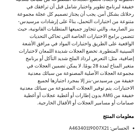
خفيفة لبرنامج تطوير واختبار شامل قبل أن ترافقك في
رحلاتك بشكل آمن. يجب أن يجتاز تصميم كل عجلة مجموعة
متنوعة من اختبارات التحمل، بناءً على إرشادات مرسيدس-
بنز الصارمة، والتي تتجاوز جميعها المتطلبات القانونية، حيث
تتضمن برامج الاختبارات الخاصة التي تحاكي التحديات
الواقعية على الطريق واختبارات المواد في مرافق الأشعة
السينية المتطورة. تخضع العجلات شديدة اللمعان لاختبارات
إضافية، مثل: التعرض لرذاذ الملح شديد التآكل أو برنامج
متغير المناخ لمدة 28 يومًا. لا يمكن تضمين العجلات في
مجموعة العجلات الأصلية المصنوعة من سبائك معدنية
خفيفة من مرسيدس-بنز إلا بمجرد اجتيازها لجميع
الاختبارات. يتم توفير العجلات المصنوعة من سبائك معدنية
خفيفة من AMG بدون إطارات أو أغطية عجلات أو أغطية
صمامات أو مسامير العجلات أو الأقفال الخارجية.
معلومات المنتج
الحساس: A46340119007X21