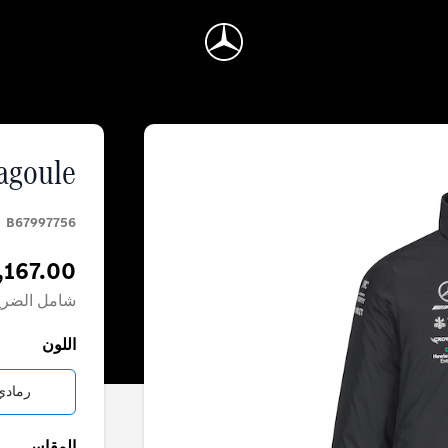
agoule
B67997756
,167.00
شامل الضري
اللون
رمادي
المقاس