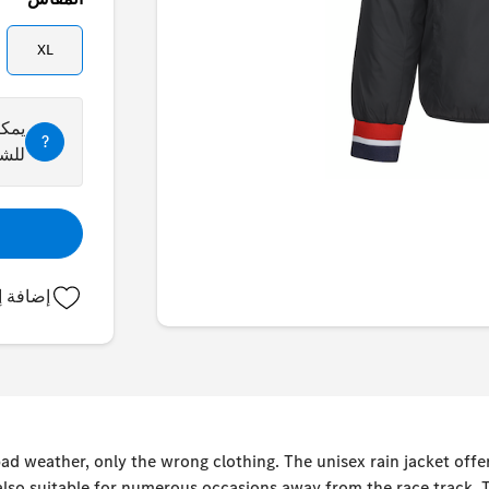
XL
يمكن
?
للشر
إضافة إ
ad weather, only the wrong clothing. The unisex rain jacket offer
also suitable for numerous occasions away from the race track. 