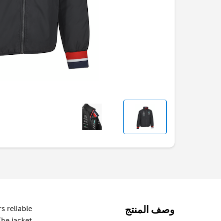
وصف المنتج
s reliable
The jacket