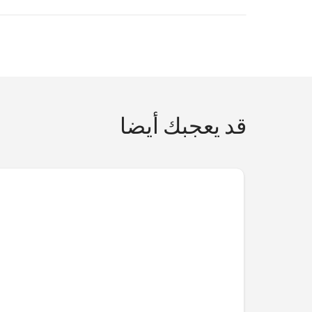
قد يعجبك أيضا