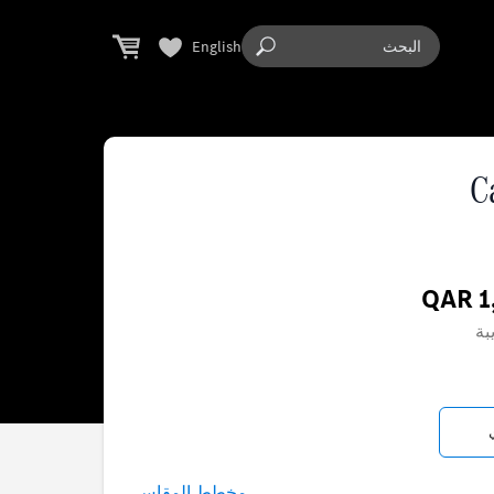
English
C
QAR 1
بة
مخطط المقاس