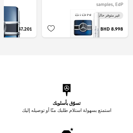
samples, EdP
غير متوفر حاليا
BHD 47.201
BHD 8.998
تسوّق بأسلوبك
استمتع بسهولة استلام طلبك منّا أو توصيله إليك