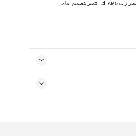
المطاطية في الأمام والخلف بقاء الغطاء في مكانه وتوفير ملاءمة مثالية، خاصة لطرازات AMG التي تتميز بتصميم أمامي