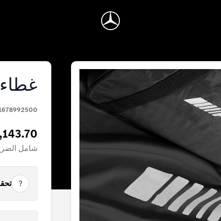
غطاء س
1678992500
,143.70
شامل الضري
?
تحقق