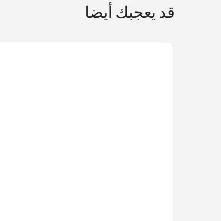
قد يعجبك أيضا