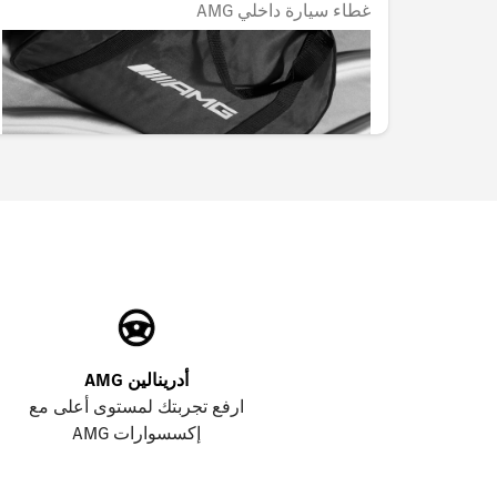
غطاء سيارة داخلي AMG
غير متوفر حاليا
AED 2,485.35
أدرينالين AMG
ارفع تجربتك لمستوى أعلى مع
إكسسوارات AMG