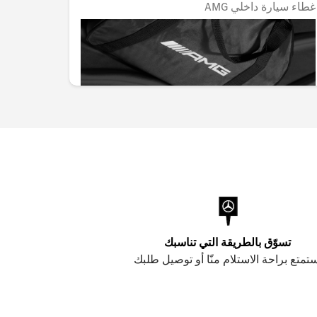
غطاء سيارة داخلي AMG
غطاء سيار
غير متوفر حاليا
غير متوفر
,143.70
AED 3,432.45
تسوّق بالطريقة التي تناسبك
تمتع براحة الاستلام منّا أو توصيل طلبك