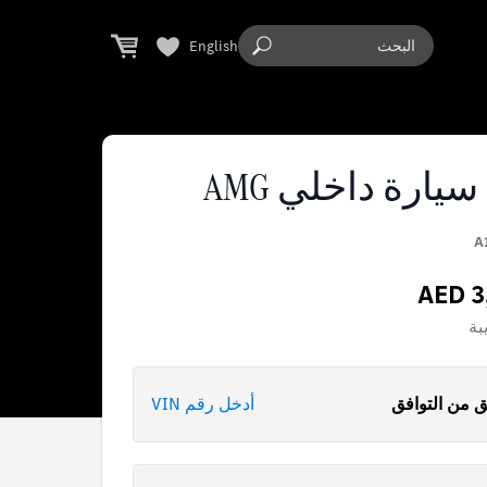
English
يارة داخلي AMG
A
AED 3
بة
 من التوافق
أدخل رقم VIN