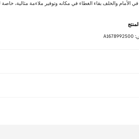
منتج
A167