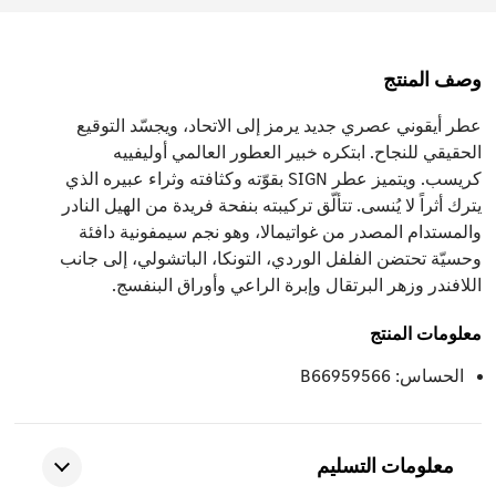
وصف المنتج
عطر أيقوني عصري جديد يرمز إلى الاتحاد، ويجسّد التوقيع
الحقيقي للنجاح. ابتكره خبير العطور العالمي أوليفييه
كريسب. ويتميز عطر SIGN بقوّته وكثافته وثراء عبيره الذي
يترك أثراً لا يُنسى. تتألّق تركيبته بنفحة فريدة من الهيل النادر
والمستدام المصدر من غواتيمالا، وهو نجم سيمفونية دافئة
وحسيّة تحتضن الفلفل الوردي، التونكا، الباتشولي، إلى جانب
اللافندر وزهر البرتقال وإبرة الراعي وأوراق البنفسج.
معلومات المنتج
الحساس: B66959566
معلومات التسليم