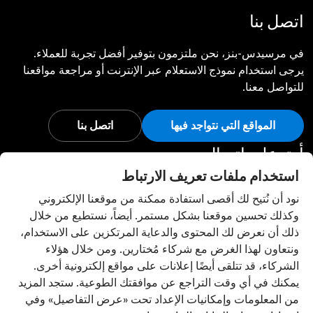
اتصل بنا
في مرسيدس-بنز، نحن ملتزمون بتوفير أفضل تجربة للعملاء.
يرجى استخدام نموذج الاستعلام عبر الإنترنت أو مراجعة مواقعنا
للتواصل معنا.
المواقع التي نتواجد فيها
اتصل بنا
أبق على اتصال
استخدام ملفات تعريف الارتباط
تفضل بزيارة قنواتنا الاجتماعية للاطلاع على آخر أخبار وفعاليات
نود أن نُتيح لك أقصى استفادة ممكنة من موقعنا الإلكتروني
مرسيدس-بنز.
وكذلك تحسين موقعنا بشكل مستمر. أيضاً، نستطيع من خلال
ذلك أن نعرض لك المحتوى والدعاية المرتكزين على الاستخدام،
ونتعاون لهذا الغرض مع شركاء مُختارين. ومن خلال هؤلاء
الشركاء، قد تتلقى أيضًا إعلانات على مواقع إلكترونية أخرى.
يمكنك في أي وقت التراجع عن موافقتك الطوعية. ستجد المزيد
إعدادات ملفات تعريف الارتباط
إلى الأعلى
من المعلومات وإمكانيات الإعداد تحت «عرض التفاصيل» وفي