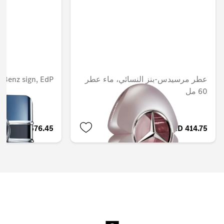
عطر مرسيدس-بنز النسائي، ماء عطر
-Benz sign, EdP
60 مل
AED 576.45
AED 414.75