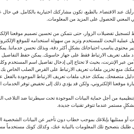
ب رأيك عند الاقتضاء. بالطبع، تكون مشاركتك اختيارية بالكامل. في حا
وني المعني للحصول على المزيد من المعلومات.
 لتسجيل تفضيلات الزوار، حتى نتمكن من تحسين تصميم موقعنا الإلكت
لية البحث للمستخدم وتزيد من سهولة استخدامه للموقع الإلكتروني. 
وفير محتوى يناسب احتياجاتك بشكلٍ أكثر دقة، وبذلك نحسن خدماتنا. يمك
حدد ملف تعريف الارتباط فقط على جهاز حاسوبك. يمكن حفظ التفاصيل
ن عبر الإنترنت، بحيث لا تحتاج إلى إدخال تفاصيل اسم المستخدم وكلم
. يمكنك منع تخزين ملفات تعريف الارتباط على القرص الصلب الخاص 
في دليل متصفحك. يمكنك حذف ملفات تعريف الارتباط الموجودة بالفعل
رة موقعنا الإلكتروني، ولكن قد يؤدي ذلك إلى تخفيض توفر الخدمات الت
تنظيمية من أجل حماية البيانات الموجودة تحت سيطرتنا ضد التلاعب ا
بشكلٍ مستمر عندما تتوفر تقنيات جديدة.
 أو ممثليها بإبلاغك بموجب خطاب دون تأخير عن البيانات الشخصية المخ
لى طلبك بتصحيح تلك المعلومات بالنيابة عنك، وكذلك كونك مستخدماً مس