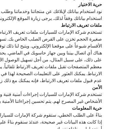
حرية الاختيار
نود استخدام بياناتك لإبلاغك عن منتجاتنا وخدماتنا وطل
استخدام بياناتك وفقاً لذلك. يرجى زيارة الموقع الإلكتر
ملفات تعريف الارتباط
تستخدم شركة الإمارات للسيارات ملفات تعريف الارتباط
صغيرة الحجم تخزن على القرص الصلب الخاص بك. تسهل عم
الأقسام شيوعاً على موقعنا الإلكتروني. ويتيح لنا ذلك ت
هناك أي اتصال بيننا وبين جهاز حاسوبك في الماضي. ي
على ذلك، على سبيل المثال، من أجل تسهيل الوصول الآم
معظم المتصفحات تقبل ملفات تعريف الارتباط تلقائياً
الارتباط. يمكنك العثور على التعليمات الصحيحة لهذا 
عدم قبول ملفات تعريف الارتباط، فإنه يمكنك مع ذلك زيا
الأمن
تستخدم شركة الإمارات للسيارات إجراءات أمنية فنية و
الأشخاص غير المصرح لهم. يتم تحسين إجراءاتنا الأمنية 
حرية المعلومات
بناءً على الطلب الخطي، ستقوم شركة الإمارات للسيارات
إذا كانت هذه البيانات غير صحيحة، عندئذ سنقوم بناءً ع
أو تعديلها من تلقاء نفسك.