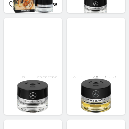
AED 721.35
AED 548.10
بخاخ عطر فالكون، رقم 8
Flacon, FREESIDE
MOOD
MOOD
غير متوفر حاليا
AED 451.50
AED 721.35