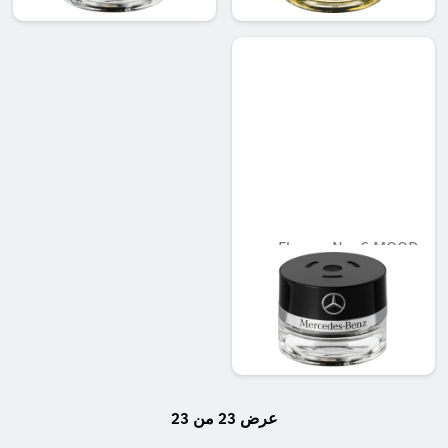
Flacon, No. 6 MOOD
hibiscus
غير متوفر حاليا
AED 548.10
عرض 23 من 23