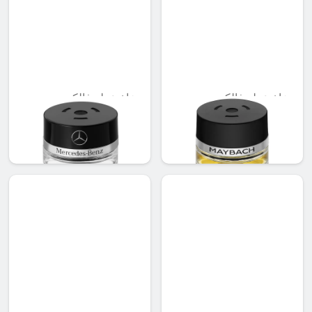
بخاخ عطر فالكون،
بخاخ عطر فالكون،
أجروود مود
DAYBREAK MOOD
AED 548.10
AED 721.35