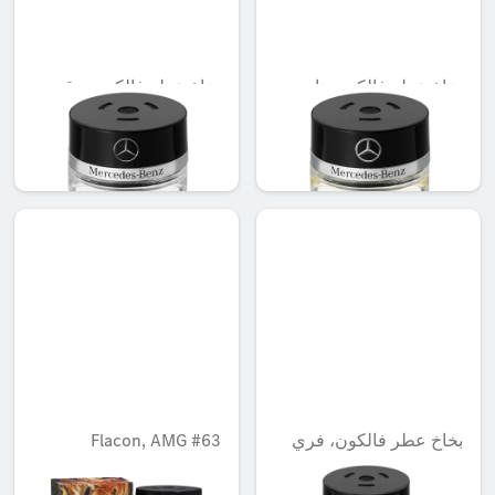
بخاخ عطر فالكون، نايت
بخاخ عطر فالكون، رقم
لايف مود
86 من موود كوتون
AED 548.10
AED 548.10
بخاخ عطر فالكون، فري
Flacon, AMG #63
سايد مود