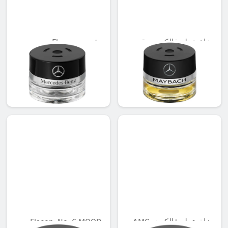
بخاخ عطر فالكون، رقم
Flacon, empty
12 MOOD
غير متوفر حاليا
غير متوفر حاليا
AED 473.55
AED 721.35
بخاخ عطر فالكون، AMG
Flacon, No. 6 MOOD