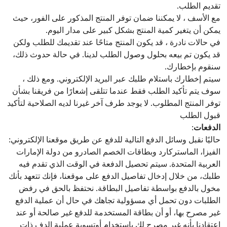
تقديم الطلب.
مع الأسف ، لا يمكننا ضمان توفر المنتج المذكور على الفور، حيث
يمكن أن يتغير كمية المنتج بشكل كبير على مدار اليوم.
في حالات نادرة ، قد يكون المنتج متاحًا عند تقديمك للطلب ولكن
قد يكون تم بيعه بحلول وصول الطلب لدينا. في حالة حدوث ذلك،
سنقوم بإخطارك.
سيتم إخطارك باستلام طلبك عبر البريد الإلكتروني. ومع ذلك ،
سوف يتم تأكيد الطلب فقط عندما تتلقى إشعارًا من فريقنا بشأن
توفر المنتج المطلوب. لا يوجد طرف آخر غيرنا لديه الصلاحية لتأكيد
قبول الطلب
الدفعات
:
حاليًا نقبل وسائل الدفع التالية للدفع عن طريق موقعنا الإلكتروني:
الفيزا، الماستركارد وبطاقات الخصم الصادرو من دولة الإمارات
العربية المتحدة. سيتم تحصيل الدفعة في الوقت الذي تقدم فيه
طلبك، من خلال إدخال تفاصيل الدفع على موقعنا، فإنك تتعهد بأنك
مخول بالدفع بواسطة تفاصيل البطاقة. نحتفظ بالحق في رفض
الطلبات دون تحمل أي مسؤولية تجاهك في حال أن عملية الدفع
غير مصرح بها، أو أن بطاقة المستخدمة للدفع غير صالحة أو عند
اعتقادنا بأنه غير مصرح لك باستخدام أوتسوية عملية الدف ذات