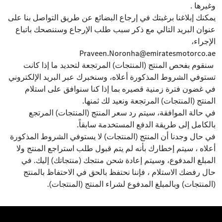
وغيرها .
يمكنك إبلاغنا برغبتك في إرجاع البضائع عن طريق التواصل بنا على
عنوان البريد التالي مع ذكر سبب طلب الإرجاع وسننصحك باتباع
الإجراء،
Praveen.Noronha@emiratesmotorco.ae
سنقوم بفحص المنتج (المنتجات) المرتجعة لتحديد ما إذا كانت
تستوفي الشروط المذكورة أعلاه، وسنخبرك عبر البريد الإلكتروني
في غضون فترة زمنية قصيره بما إذا كنا سنوافق على استلام
المنتج (المنتجات) المرتجعة ونعيد لك ثمنها.
في حالة الموافقة، سيتم رد سعر المنتج (المنتجات) المرتجع
بالكامل إلى طريقة الدفع المستخدمة سابقاً.
في حال وجدنا أن المنتج (المنتجات) لا يستوفي الشروط المذكورة
أعلاه ، سيتم إخطارك بأنه لم يتم قبول طلب استراجع المنتج ولا
المبلغ المدفوع، وسيتم إعادة شحن منتجك (منتجاتك) إليك. في
حال رفضك الاستلام ، فإننا نحتفظ بالحق في الاحتفاظ بالمنتج
(المنتجات) وبالمبلغ المدفوع لشراء المنتج (المنتجات).