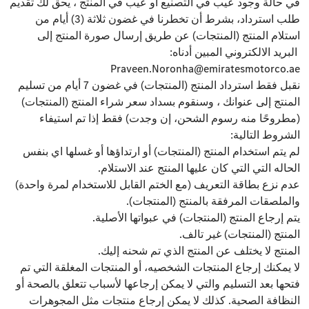
في حالة وجود عيب في التصنيع أو عيب في المنتج ، يحق لك تقديم
طلب استرداد، بشرط أن تخطرنا في غضون ثلاثة (3) أيام من
استلام المنتج (المنتجات) عن طريق إرسال صورة المنتج إلى
البريد الالكتروني المبين أدناه:
Praveen.Noronha@emiratesmotorco.ae
نقبل فقط استرداد المنتج (المنتجات) في غضون 7 أيام من تسليم
المنتج إلى عنوانك ، وسنقوم بسداد سعر شراء المنتج (المنتجات)
(مطروحًا منه رسوم الشحن، إن وجدت) فقط إذا تم استيفاء
الشروط التالية:
لم يتم استخدام المنتج (المنتجات) أو ارتداؤها أو غسلها اي بنفس
الحاله التي التي كان عليها المنتج عند الاستلام.
عدم نزع بطاقة التعريف (مع الختم القابل للاستخدام لمرة واحدة)
والملصقات المرفقة بالمنتج (المنتجات).
يتم إرجاع المنتج (المنتجات) في عبواتها الأصلية.
المنتج (المنتجات) غير تالف.
المنتج لا يختلف عن المنتج الذي تم شحنه إليك.
لا يمكنك إرجاع المنتجات الشخصيه، أو المنتجات المغلقة التي تم
فتحها بعد التسليم والتي لا يمكن إرجاعها لأسباب تتعلق بالصحة أو
النظافة الصحية. كذلك لا يمكن إرجاع منتجات مثل المجوهرات