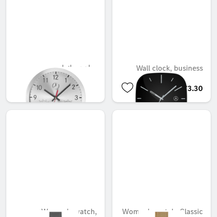
ساعة حائط
Wall clock, business
AED 267.75
AED 573.30
Women's watch,
Women's watch, Classic