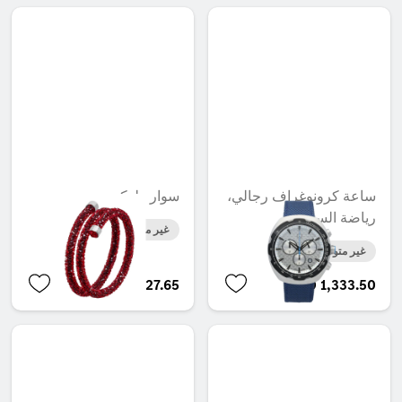
ساعة كرونوغراف رجالي،
سوار طوكيو
رياضة السيارات
غير متوفر حاليا
غير متوفر حاليا
AED 727.65
AED 1,333.50