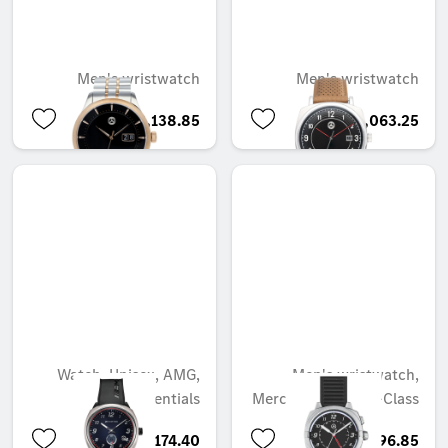
Men's wristwatch
Men's wristwatch
AED 2,138.85
AED 2,063.25
Watch, Unisex, AMG,
Men's wristwatch,
Essentials
Mercedes-Benz, G-Class
AED 5,174.40
AED 2,096.85