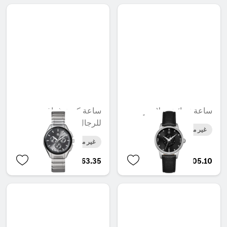
ساعة نسائية، جلامور
ساعة كرونوغراف
للرجال، للأعمال
غير متوفر حاليا
غير متوفر حاليا
AED 2,863.35
AED 905.10