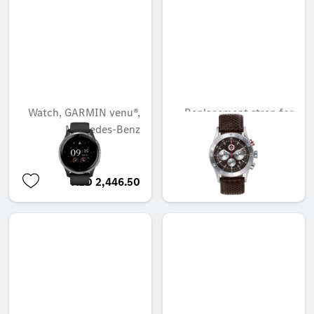
Watch, GARMIN venu®,
Replacement strap for
Mercedes-Benz
B6 604 1435
غير متوفر حاليا
AED 2,446.50
AED 173.25