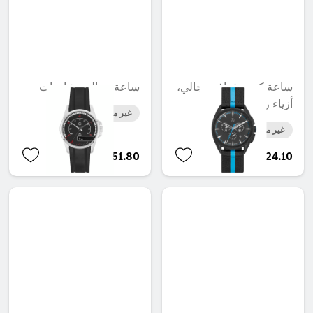
ساعة كرونوغراف رجالي،
ساعة رجالي، شاحنات
أزياء رياضية
غير متوفر حاليا
غير متوفر حاليا
AED 751.80
AED 1,724.10