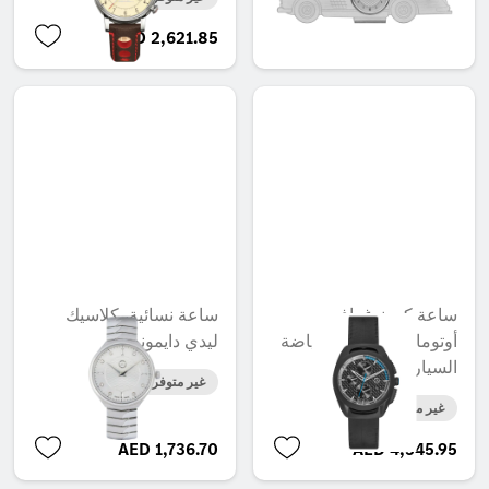
AED 2,621.85
AED 345.45
ساعة كرونوغراف
ساعة نسائية، كلاسيك
أوتوماتيكي، رجال، رياضة
ليدي دايموند
السيارات
غير متوفر حاليا
غير متوفر حاليا
AED 1,736.70
AED 4,345.95