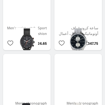
Men's wristwatch, Sport
ساعة كرونوغراف
Fashion
أوتوماتيكي للرجال، أعمال
AED 1,924.65
AED 10,347.75
Men's chronograph
Men's chronograph