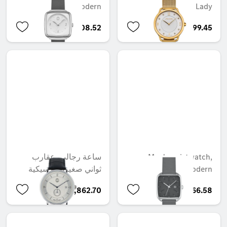
Modern
Lady
AED 1,208.52
AED 1,899.45
ساعة رجالي، عقارب
Men's wristwatch,
ثواني صغيرة كلاسيكية
Modern
AED 1,862.70
AED 966.58