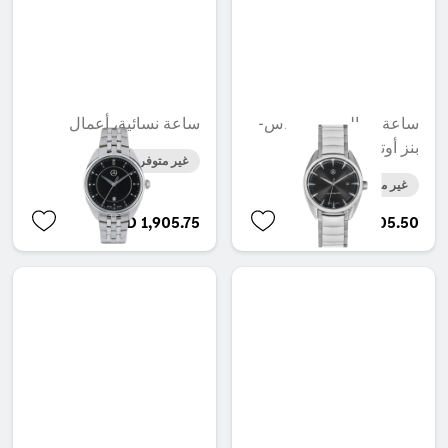
ساعة رجالي، مرسيدس-
ساعة نسائية، أعمال
بنز أوتوماتيك
غير متوفر حاليا
غير متوفر حاليا
AED 1,905.75
AED 4,105.50