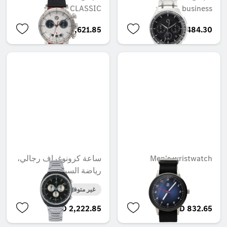
watch, CLASSIC
watch, business
AED 2,621.85
AED 2,484.30
ساعة كرونوغراف رجالي،
Men's wristwatch
رياضة السيارات
غير متوفر حاليا
AED 2,222.85
AED 832.65