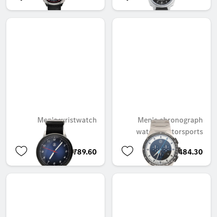
Men's wristwatch
Men's chronograph
watch, Motorsports
AED 789.60
AED 2,484.30