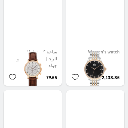
ساعة كرونوغراف
Women's watch
للرجال، كلاسيك ريترو
جولد
AED 2,279.55
AED 2,138.85