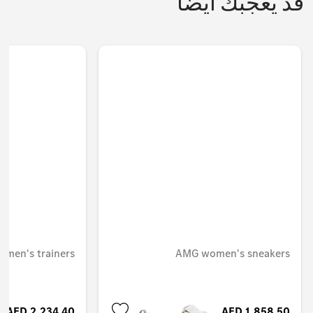
قد يعجبك أيضا
 men's trainers
AMG women's sneakers
AED 2,234.40
AED 1,858.50