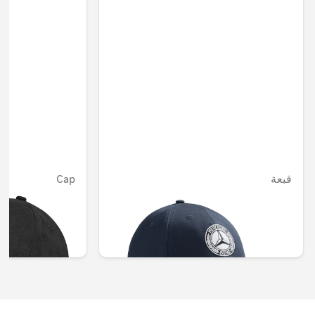
قبعة
Cap
غير متوفر حاليا
AED 117.60
AED 176.40