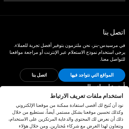
اتصل بنا
في مرسيدس-بنز، نحن ملتزمون بتوفير أفضل تجربة للعملاء.
يرجى استخدام نموذج الاستعلام عبر الإنترنت أو مراجعة مواقعنا
للتواصل معنا.
المواقع التي نتواجد فيها
اتصل بنا
أبق على اتصال
استخدام ملفات تعريف الارتباط
تفضل بزيارة قنواتنا الاجتماعية للاطلاع على آخر أخبار وفعاليات
نود أن نُتيح لك أقصى استفادة ممكنة من موقعنا الإلكتروني
مرسيدس-بنز.
وكذلك تحسين موقعنا بشكل مستمر. أيضاً، نستطيع من خلال
ذلك أن نعرض لك المحتوى والدعاية المرتكزين على الاستخدام،
ونتعاون لهذا الغرض مع شركاء مُختارين. ومن خلال هؤلاء