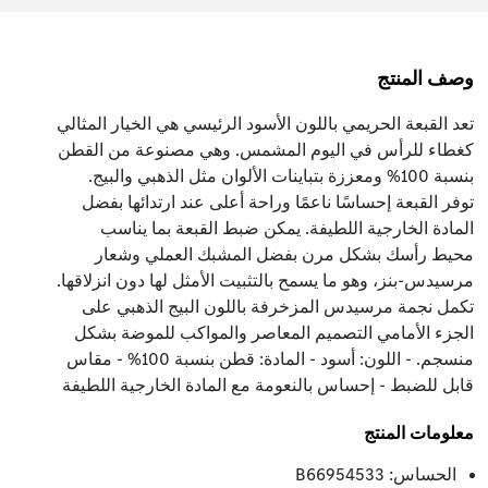
وصف المنتج
تعد القبعة الحريمي باللون الأسود الرئيسي هي الخيار المثالي
كغطاء للرأس في اليوم المشمس. وهي مصنوعة من القطن
بنسبة 100% ومعززة بتباينات الألوان مثل الذهبي والبيج.
توفر القبعة إحساسًا ناعمًا وراحة أعلى عند ارتدائها بفضل
المادة الخارجية اللطيفة. يمكن ضبط القبعة بما يناسب
محيط رأسك بشكل مرن بفضل المشبك العملي وشعار
مرسيدس-بنز، وهو ما يسمح بالتثبيت الأمثل لها دون انزلاقها.
تكمل نجمة مرسيدس المزخرفة باللون البيج الذهبي على
الجزء الأمامي التصميم المعاصر والمواكب للموضة بشكل
منسجم. - اللون: أسود - المادة: قطن بنسبة 100% - مقاس
قابل للضبط - إحساس بالنعومة مع المادة الخارجية اللطيفة
معلومات المنتج
الحساس: B66954533