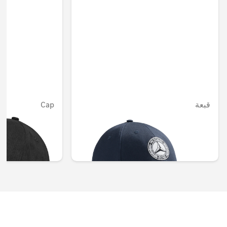
قبعة
Cap
غير متوفر حاليا
AED 117.60
AED 176.40