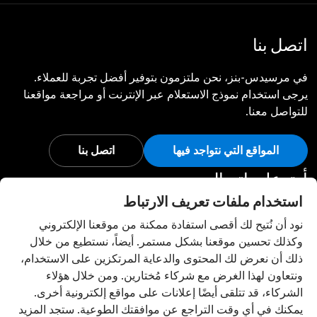
اتصل بنا
في مرسيدس-بنز، نحن ملتزمون بتوفير أفضل تجربة للعملاء.
يرجى استخدام نموذج الاستعلام عبر الإنترنت أو مراجعة مواقعنا
للتواصل معنا.
المواقع التي نتواجد فيها
اتصل بنا
أبق على اتصال
استخدام ملفات تعريف الارتباط
تفضل بزيارة قنواتنا الاجتماعية للاطلاع على آخر أخبار وفعاليات
نود أن نُتيح لك أقصى استفادة ممكنة من موقعنا الإلكتروني
مرسيدس-بنز.
وكذلك تحسين موقعنا بشكل مستمر. أيضاً، نستطيع من خلال
ذلك أن نعرض لك المحتوى والدعاية المرتكزين على الاستخدام،
ونتعاون لهذا الغرض مع شركاء مُختارين. ومن خلال هؤلاء
الشركاء، قد تتلقى أيضًا إعلانات على مواقع إلكترونية أخرى.
يمكنك في أي وقت التراجع عن موافقتك الطوعية. ستجد المزيد
إعدادات ملفات تعريف الارتباط
إلى الأعلى