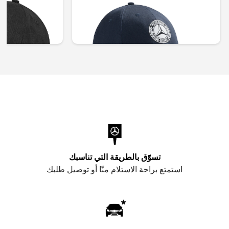
غير متوفر حاليا
AED 117.60
AED 176.40
تسوّق بالطريقة التي تناسبك
استمتع براحة الاستلام منّا أو توصيل طلبك