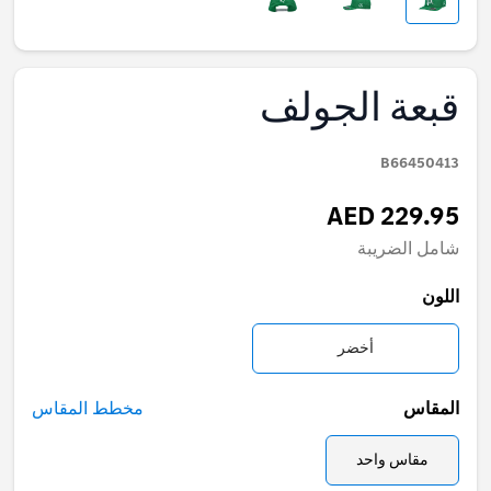
قبعة الجولف
B66450413
AED 229.95
شامل الضريبة
اللون
أخضر
المقاس
مخطط المقاس
مقاس واحد