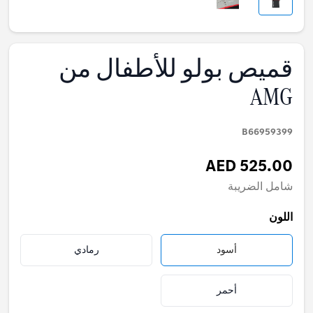
قميص بولو للأطفال من
AMG
B66959399
AED 525.00
شامل الضريبة
اللون
أسود
رمادي
أحمر