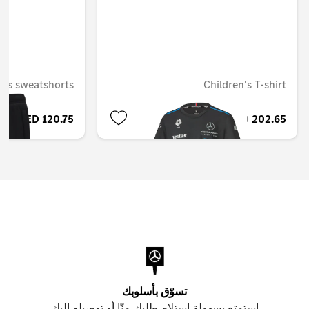
n's sweatshorts
Children's T-shirt
AED 120.75
AED 202.65
تسوّق بأسلوبك
استمتع بسهولة استلام طلبك منّا أو توصيله إليك