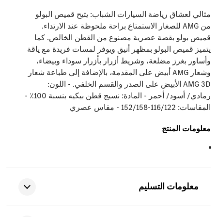
مثالي لعشاق رياضة السيارات الشباب: يتيح قميص البولو
من AMG للصغار الاستمتاع براحة ملحوظة عند الارتداء.
قميص بولو بقصة عصرية مصنوع من القطن الخالص. كما
يتميز قميص البولو بمظهر أنيق ويوفر لمسات فريدة مع ياقة
وأساور بغرز مضلعة، وشريط أزرار بأزرار سوداء وبيضاء،
وشعار AMG أبيض على المقدمة، بالإضافة إلى طباعة شعار
AMG 3D الأبيض على الصدر والقسم الخلفي. - اللون:
رمادي/ أسود/ أحمر - المادة: نسيج قطن بيكيه بنسبة 100٪ -
المقاسات: 116/122-152/158 - مقاس عصري
معلومات المنتج
معلومات التسليم