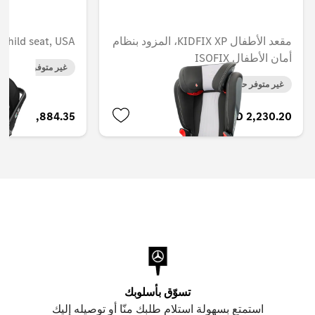
child seat, USA
مقعد الأطفال KIDFIX XP، المزود بنظام
أمان الأطفال ISOFIX
غير متوفر حاليا
غير متوفر حاليا
AED 2,884.35
AED 2,230.20
تسوّق بأسلوبك
استمتع بسهولة استلام طلبك منّا أو توصيله إليك