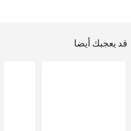
قد يعجبك أيضا