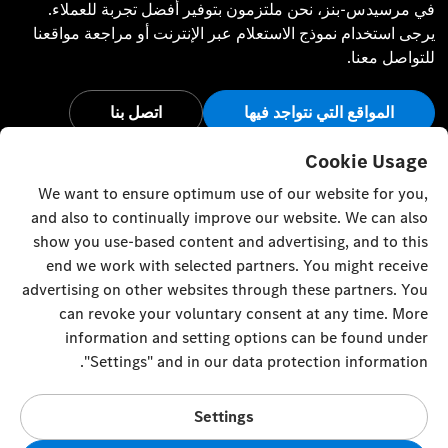
في مرسيدس-بنز، نحن ملتزمون بتوفير أفضل تجربة للعملاء.
يرجى استخدام نموذج الاستعلام عبر الإنترنت أو مراجعة مواقعنا
للتواصل معنا.
المواقع التي نتواجد فيها
اتصل بنا
أبق على اتصال
Cookie Usage
We want to ensure optimum use of our website for you,
تفضل بزيارة قنواتنا الاجتماعية للاطلاع على آخر أخبار وفعاليات
and also to continually improve our website. We can also
مرسيدس-بنز.
show you use-based content and advertising, and to this
end we work with selected partners. You might receive
advertising on other websites through these partners. You
can revoke your voluntary consent at any time. More
information and setting options can be found under
إعدادات ملفات تعريف الارتباط
إلى الأعلى
"Settings" and in our data protection information.
© Emirates Motor Company 2023. All rights reserved
Settings
Mussafah M5 10th street / 17th street intersection - United