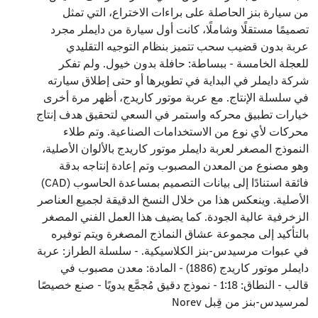
من سيارة بنز الحاصلة على براءات الاختراع، التي تمثل
تصميمًا مستقلًا وشاملًا، كانت أول سيارة من دايملر مجرد
عربة بدون قضيب سحب تتميز بنظام التوجيه التقليدي
للعجلة الخامسة - ببساطة: حافلة بدون خيول. ولم تفكر
شركة دايملر في البداية في تطويرها أو حتى إطلاق سيارته
في سلسلة الإنتاج. مع عربة موتور كاريدج، أظهر مرة أخرى
خيارات تطبيق محركه واستمر في السعي لتحقيق هدف إنتاج
محركات لأي نوع من الاستخدامات الصناعية. وتم طلاء
النموذج المصغر لعربة دايملر موتور كاريدج بالألوان الأصلية،
وهو مصنوع من المعدن المصبوب وتم إعادة إنتاجه بدقة
فائقة استنادًا إلى بيانات التصميم بمساعدة الحاسوب (CAD)
الأصلية. وينعكس هذا من خلال النسخ الدقيقة لجميع العناصر
الزخرفية عالية الجودة. كما يضيف هذا العمل الفني المصغر
بالتأكيد إلى مجموعة عشاق النماذج المصغرة ويتم توفيره
في عبوات مرسيدس-بنز الكلاسيكية. - سلسلة الطراز: عربة
دايملر موتور كاريدج (1886) - المادة: معدن مصبوب في
قالب - النطاق: 1:18 - نموذج دقيق مُجمَّع يدويًا - صنع خصيصًا
لمرسيدس-بنز من قِبل Norev