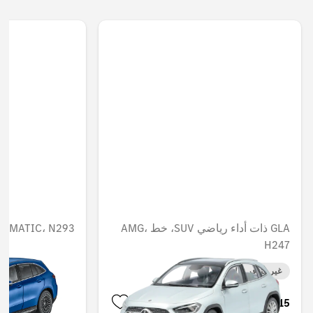
GLA ذات أداء رياضي SUV، خط AMG،
، 4MATIC، N293
H247
غير متوفر حاليا
غير متوفر حاليا
AED 346.50
AED 339.15