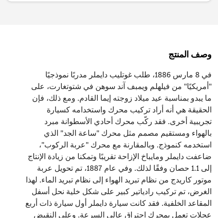
وصف المنتج
في 8 مارس 1886، طلب غوتليب دايملر مدربًا نموذجيًا
"أمريكيًا" من فيلهلم ويمبف آند سوهن في شتوتغارت، على
ما يبدو بمناسبة عيد ميلاد زوجته إيما القادم. ومع ذلك، فإن
الحقيقة هي أنه أراد تركيب محرك واستخدامه كسيارة
تجريبية أخرى. فقد ركّب محرك أحادي الأسطوانة مبرد
بالهواء ومستقيم مصمم مثل محرك "ساعة الجد" الذي
استخدمه كنموذج. وبالمقارنة مع محرك "عربة الركوب"،
ضاعفت دايملر ومايباخ الإزاحة تقريبًا وتمكنا من زيادة الإنتاج
إلى 1.1 حصان وفقًا لذلك. وفي عام 1887، تم تحويل عربة
موتور كاريدج من نظام تبريد الهواء إلى نظام تبريد الماء. لهذا
الغرض، تم تركيب رادياتير كبير على شكل خلية نحل أسفل
المقاعد الخلفية. فقد كانت سيارة دايملر أول سيارة ذات أربع
عجلات تعمل بمحرك احتراق عالي السرعة. وعلى النقيض