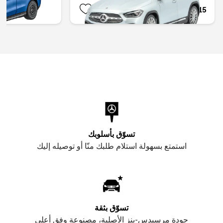
AED 346.50
AED 339.15
تسوّق بأسلوبك
استمتع بسهولة استلام طلبك منّا أو توصيله إليك
تسوّق بثقة
جودة مرسيدس-بنز الأصلية، مصنوعة وفق أعلى