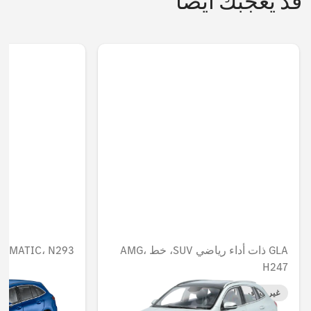
قد يعجبك أيضا
، 4MATIC، N293
GLA ذات أداء رياضي SUV، خط AMG،
H247
غير متوفر حاليا
غير متوفر حاليا