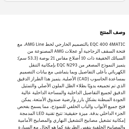
وصف المنتج
EQC 400 4MATIC بالتصميم الخارجي لخط AMG Line، مع
فتحة السقف الزجاجية أو عجلات AMG المصنوعة من
السبائك الخفيفة ذات 10 أضلاع مقاس 21 بوصة (53.3 سم):
يتميز النموذج المصغر من EQC N293 بإمكانية التنقل
الكهربائي بأعلى التفاصيل وبما يتماشى مع بيانات التصميم
بمساعدة الحاسوب (CAD) الأصلية. يتميز هذا الطراز الدقيق
الذي تم تجميعه يدويًا بطلاء الظل الملون الأصلي والتمثيل
الدقيق لجميع التفاصيل الداخلية والمساحة الداخلية عالية
الجودة المبطنة بشكلٍ بارز وأرضية صندوق الأمتعة. يمكن
فتح جميع الأبواب والباب الخلفي للنموذج، مما يسمح بفحص
الجزء الداخلي بدقة. ميزة حقيقية: تتيح تقنية LED المدمجة
إمكانية تشغيل مصابيح التشغيل النهاري والمصابيح الأمامية
والمصابيح الخلفية بنفس الطريقة كما هو الحال مع السيارة