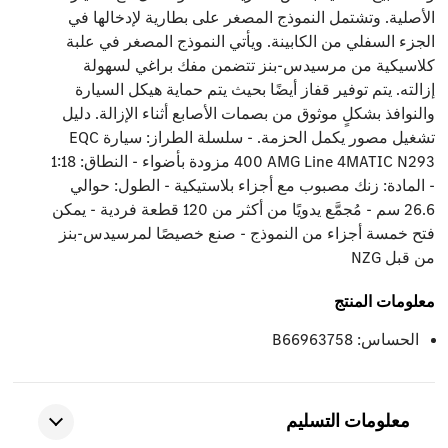
الأصلية. وتشتمل النموذج المصغر على بطارية لإدخالها في
الجزء السفلي من الكابينة. ويأتي النموذج المصغر في علبة
كلاسيكية من مرسيدس-بنز تتضمن مفك براغي لسهولة
إزالته. يتم توفير قفاز أيضًا بحيث يتم حماية هيكل السيارة
والنوافذ بشكلٍ موثوق من بصمات الأصابع أثناء الإزالة. دليل
تشغيل مصور يكمل الحزمة. - سلسلة الطراز: سيارة EQC
400 AMG Line 4MATIC N293 مزودة بأضواء - النطاق: 1:18
- المادة: زنك مصبوب مع أجزاء بلاستيكية - الطول: حوالي
26.6 سم - مُجمَّع يدويًا من أكثر من 120 قطعة فردية - يمكن
فتح خمسة أجزاء من النموذج - صنع خصيصًا لمرسيدس-بنز
من قبل NZG
معلومات المنتج
الحساس: B66963758
معلومات التسليم