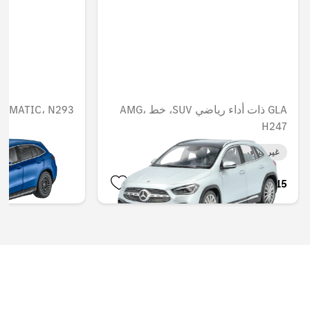
GLA ذات أداء رياضي SUV، خط AMG،
، 4MATIC، N293
H247
غير متوفر حاليا
غير متوفر حاليا
AED 346.50
AED 339.15